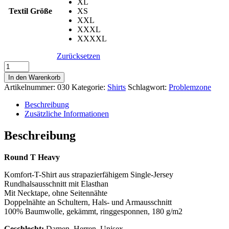
XL
Textil Größe
XS
XXL
XXXL
XXXXL
Zurücksetzen
Problemzone
Menge
In den Warenkorb
Artikelnummer:
030
Kategorie:
Shirts
Schlagwort:
Problemzone
Beschreibung
Zusätzliche Informationen
Beschreibung
Round T Heavy
Komfort-T-Shirt aus strapazierfähigem Single-Jersey
Rundhalsausschnitt mit Elasthan
Mit Necktape, ohne Seitennähte
Doppelnähte an Schultern, Hals- und Armausschnitt
100% Baumwolle, gekämmt, ringgesponnen, 180 g/m2
Geschlecht:
Damen, Herren, Unisex