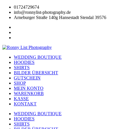
Zum
01724729674
Inhalt
info@ronnylist-photography.de
wechseln
Arneburger Straße 140g Hansestadt Stendal 39576
WEDDING BOUTIQUE
HOODIES
SHIRTS
BILDER ÜBERSICHT
GUTSCHEIN
SHOP
MEIN KONTO
WARENKORB
KASSE
KONTAKT
WEDDING BOUTIQUE
HOODIES
SHIRTS