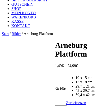
BILDER ÜBERSICHT
GUTSCHEIN
SHOP
MEIN KONTO
WARENKORB
KASSE
KONTAKT
Start
/
Bilder
/ Arneburg Plattform
Arneburg
Plattform
Preisspanne:
1,49
€
–
24,99
€
1,49€
bis
10 x 15 cm
24,99€
13 x 18 cm
29,7 x 21 cm
Größe
42 x 29,7 cm
59,4 x 42 cm
Zurücksetzen