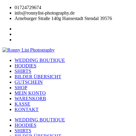
Zum
01724729674
Inhalt
info@ronnylist-photography.de
wechseln
Arneburger Straße 140g Hansestadt Stendal 39576
WEDDING BOUTIQUE
HOODIES
SHIRTS
BILDER ÜBERSICHT
GUTSCHEIN
SHOP
MEIN KONTO
WARENKORB
KASSE
KONTAKT
WEDDING BOUTIQUE
HOODIES
SHIRTS