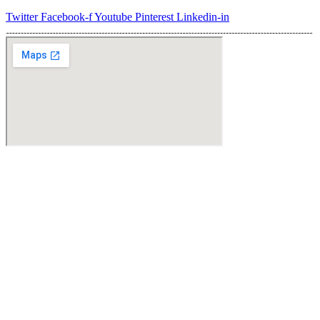
Varianten
Twitter
Facebook-f
Youtube
Pinterest
Linkedin-in
auf.
Die
Optionen
können
auf
der
Produktseite
gewählt
werden