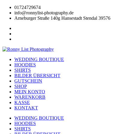
Zum
01724729674
Inhalt
info@ronnylist-photography.de
wechseln
Arneburger Straße 140g Hansestadt Stendal 39576
WEDDING BOUTIQUE
HOODIES
SHIRTS
BILDER ÜBERSICHT
GUTSCHEIN
SHOP
MEIN KONTO
WARENKORB
KASSE
KONTAKT
WEDDING BOUTIQUE
HOODIES
SHIRTS