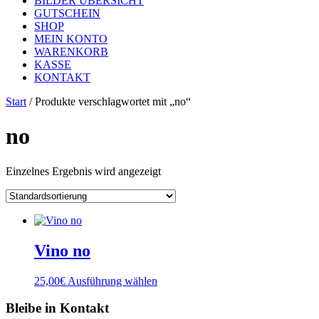
BILDER ÜBERSICHT
GUTSCHEIN
SHOP
MEIN KONTO
WARENKORB
KASSE
KONTAKT
Start
/ Produkte verschlagwortet mit „no“
no
Einzelnes Ergebnis wird angezeigt
Vino no
Dieses
25,00
€
Ausführung wählen
Produkt
weist
Bleibe in Kontakt
mehrere