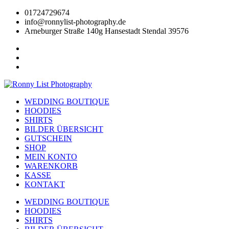
Zum
01724729674
Inhalt
info@ronnylist-photography.de
wechseln
Arneburger Straße 140g Hansestadt Stendal 39576
WEDDING BOUTIQUE
HOODIES
SHIRTS
BILDER ÜBERSICHT
GUTSCHEIN
SHOP
MEIN KONTO
WARENKORB
KASSE
KONTAKT
WEDDING BOUTIQUE
HOODIES
SHIRTS