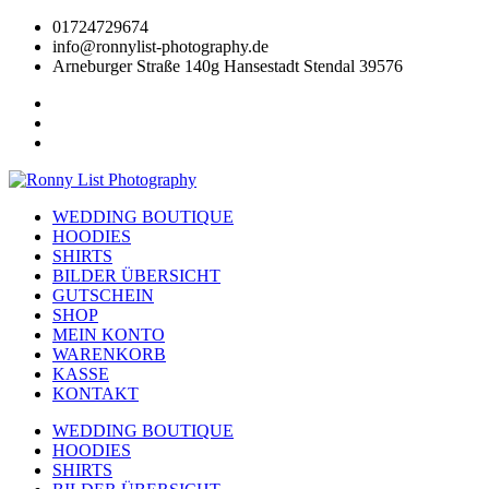
Zum
01724729674
Inhalt
info@ronnylist-photography.de
wechseln
Arneburger Straße 140g Hansestadt Stendal 39576
WEDDING BOUTIQUE
HOODIES
SHIRTS
BILDER ÜBERSICHT
GUTSCHEIN
SHOP
MEIN KONTO
WARENKORB
KASSE
KONTAKT
WEDDING BOUTIQUE
HOODIES
SHIRTS